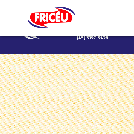
Indústria de Embutidos Pep
Rodovial Municipal Ff 306 
(45) 3197-9426