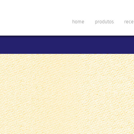
inão Ltda.
home
produtos
rece
Km 01 s/nº - Tatu Jupy