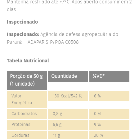
Mantenha resfriado até +7°C. Após aberto consumir em 2
dias.
Inspecionado
Inspecionado:
Agência de defesa agropecuária do
Paraná – ADAPAR SIP/POA C0508
Tabela Nutricional
Porção de 50 g
Quantidade
%VD*
(1 unidade)
Valor
130 Kcal/542 KJ
6 %
Energética
Carboidratos
0,8 g
0 %
Proteínas
6,6 g
9 %
Gorduras
11 g
20 %