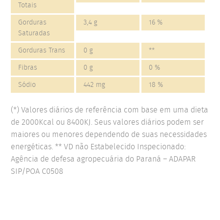
Totais
Gorduras
3,4 g
16 %
Saturadas
Gorduras Trans
0 g
**
Fibras
0 g
0 %
Sódio
442 mg
18 %
(*) Valores diários de referência com base em uma dieta
de 2000Kcal ou 8400KJ. Seus valores diários podem ser
maiores ou menores dependendo de suas necessidades
energéticas. ** VD não Estabelecido Inspecionado:
Agência de defesa agropecuária do Paraná – ADAPAR
SIP/POA C0508