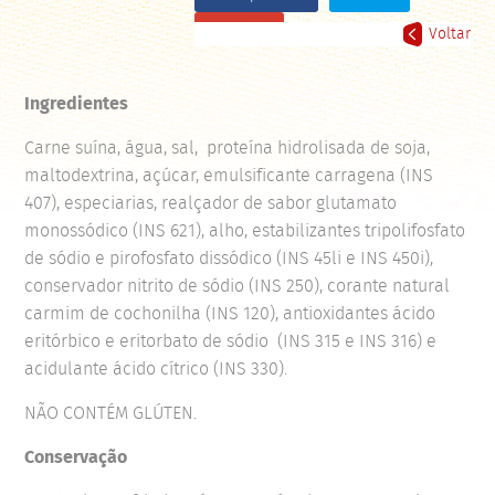
Google+
Voltar
Ingredientes
Carne suína, água, sal, proteína hidrolisada de soja,
maltodextrina, açúcar, emulsificante carragena (INS
407), especiarias, realçador de sabor glutamato
monossódico (INS 621), alho, estabilizantes tripolifosfato
de sódio e pirofosfato dissódico (INS 45li e INS 450i),
conservador nitrito de sódio (INS 250), corante natural
carmim de cochonilha (INS 120), antioxidantes ácido
eritórbico e eritorbato de sódio (INS 315 e INS 316) e
acidulante ácido cítrico (INS 330).
NÃO CONTÉM GLÚTEN.
Conservação